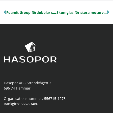
Foamit Group fördubblar sin tillverkningskapacitet för skumglas vid fabriken i Onsøy, Norge
Skumglas för stora motorvägsprojekt i Sverige och Norge
Hasopor AB • Strandvägen 2
696 74 Hammar
Organisationsnummer: 556715-1278
Bankgiro: 5667-3486