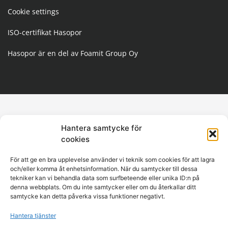
Cookie settings
ISO-certifikat Hasopor
Hasopor är en del av Foamit Group Oy
Hantera samtycke för
cookies
För att ge en bra upplevelse använder vi teknik som cookies för att lagra
och/eller komma åt enhetsinformation. När du samtycker till dessa
tekniker kan vi behandla data som surfbeteende eller unika ID:n på
denna webbplats. Om du inte samtycker eller om du återkallar ditt
samtycke kan detta påverka vissa funktioner negativt.
Hantera tjänster