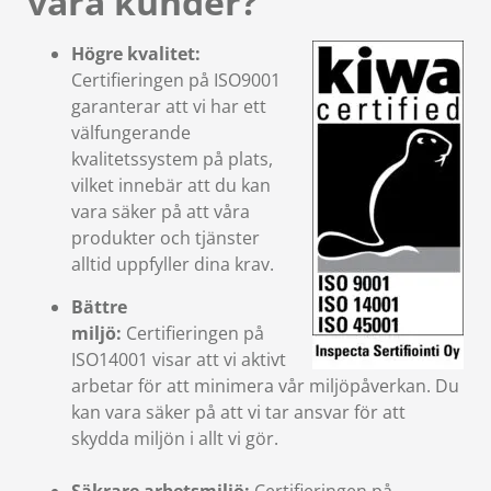
våra kunder?
Högre kvalitet:
Certifieringen på ISO9001
garanterar att vi har ett
välfungerande
kvalitetssystem på plats,
vilket innebär att du kan
vara säker på att våra
produkter och tjänster
alltid uppfyller dina krav.
Bättre
miljö:
Certifieringen på
ISO14001 visar att vi aktivt
arbetar för att minimera vår miljöpåverkan. Du
kan vara säker på att vi tar ansvar för att
skydda miljön i allt vi gör.
Säkrare arbetsmiljö:
Certifieringen på