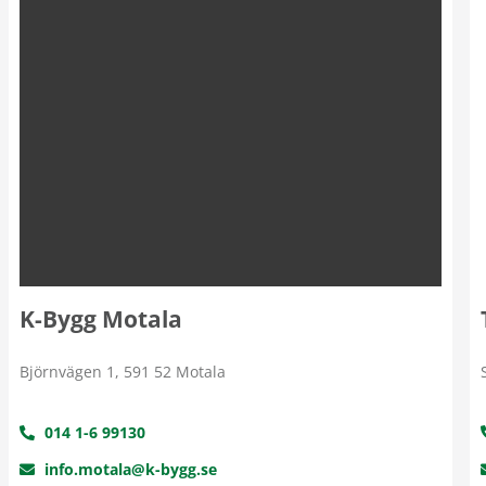
K-Bygg Motala
Björnvägen 1, 591 52 Motala
014 1-6 99130
info.motala@k-bygg.se