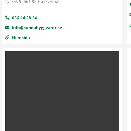
Lyckås 9, 561 92 Huskvarna
036-14 28 24
info@sundabyggvaror.se
Hemsida