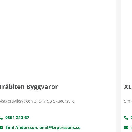
Träbiten Byggvaror
XL
Skagersviksvägen 3, 547 93 Skagersvik
Smi
0551-213 67
Emil Andersson, emil@brperssons.se