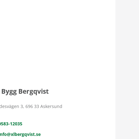
 Bygg Bergqvist
desvägen 3, 696 33 Askersund
0583-12035
info@xlbergqvist.se