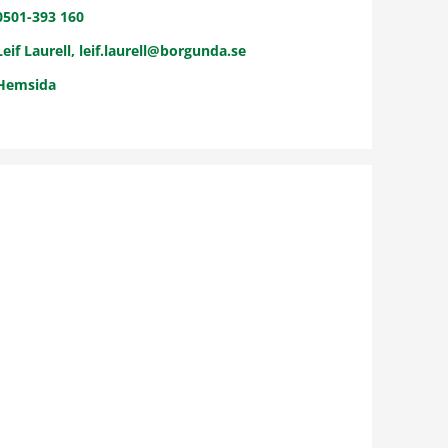
0501-393 160
Leif Laurell, leif.laurell@borgunda.se
Hemsida