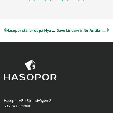
Hasopor ställer ut på Nya Antikmässan 2026 – med fokus på hållbara lösningar för byggnadsvård
Dave Lindarv inför Antikmässan – Så kan du renovera med långsiktighet
Hasopor AB • Strandvägen 2
696 74 Hammar