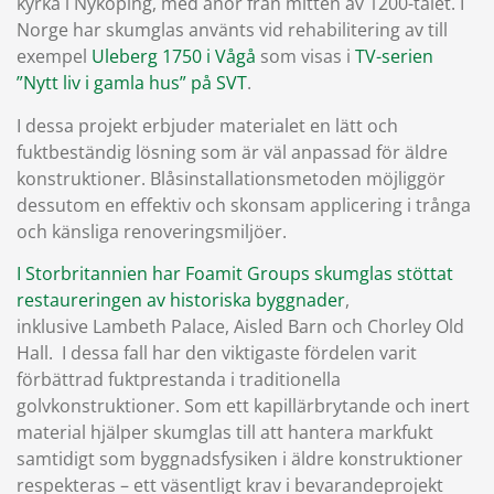
kyrka i Nyköping, med anor från mitten av 1200-talet. I
Norge har skumglas använts vid rehabilitering av till
exempel
Uleberg 1750 i Vågå
som visas i
TV-serien
”Nytt liv i gamla hus” på SVT
.
I dessa projekt erbjuder materialet en lätt och
fuktbeständig lösning som är väl anpassad för äldre
konstruktioner. Blåsinstallationsmetoden möjliggör
dessutom en effektiv och skonsam applicering i trånga
och känsliga renoveringsmiljöer.
I Storbritannien har Foamit Groups skumglas stöttat
restaureringen av historiska byggnader
,
inklusive Lambeth Palace, Aisled Barn och Chorley Old
Hall. I dessa fall har den viktigaste fördelen varit
förbättrad fuktprestanda i traditionella
golvkonstruktioner. Som ett kapillärbrytande och inert
material hjälper skumglas till att hantera markfukt
samtidigt som byggnadsfysiken i äldre konstruktioner
respekteras – ett väsentligt krav i bevarandeprojekt